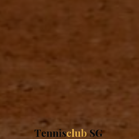
T
e
n
n
i
s
c
l
u
b
S
G