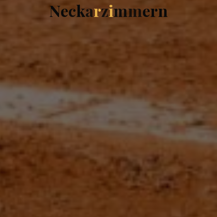
N
e
c
k
a
r
z
i
m
m
e
r
n