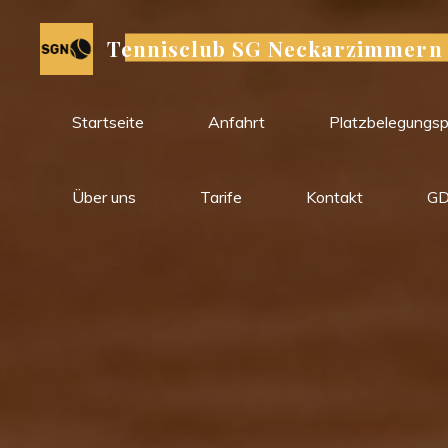
Zum
Inhalt
Tennisclub SG Neckarzimmern
springen
Startseite
Anfahrt
Platzbelegungs
Über uns
Tarife
Kontakt
G